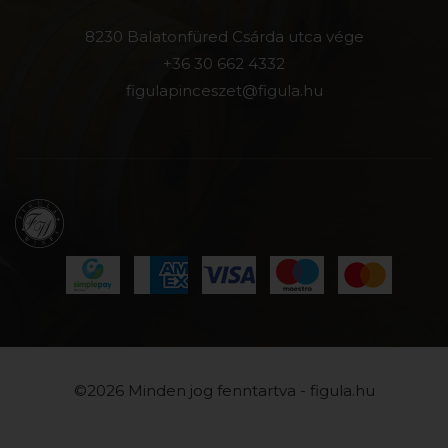
8230 Balatonfüred Csárda utca vége
+36 30 662 4332
figulapinceszet@figula.hu
©2026 Minden jog fenntartva - figula.hu