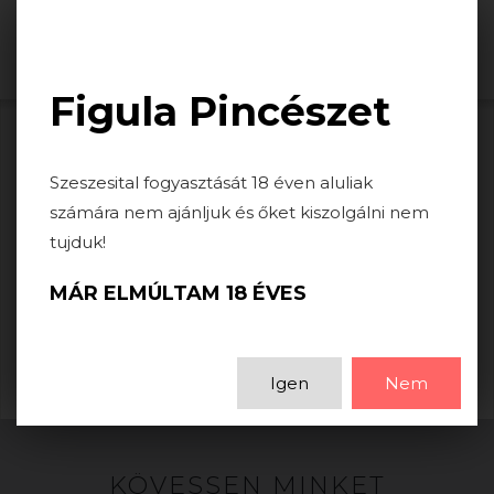
Togg
navi
Figula Pincészet
HIBA
Szeszesital fogyasztását 18 éven aluliak
számára nem ajánljuk és őket kiszolgálni nem
tujduk!
A keresett lap nem található.
MÁR ELMÚLTAM 18 ÉVES
VISSZA
Igen
Nem
KÖVESSEN MINKET