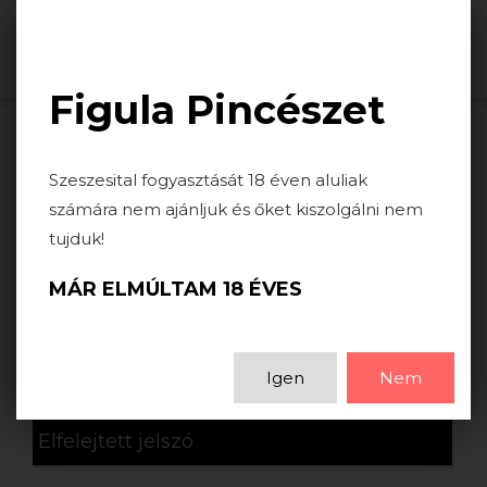
Togg
navi
Figula Pincészet
PROFIL
Szeszesital fogyasztását 18 éven aluliak
számára nem ajánljuk és őket kiszolgálni nem
tujduk!
MÁR ELMÚLTAM 18 ÉVES
Törzsvásárló
Törzsvásárlói regisztráció
Igen
Nem
Vendég vásárló
Elfelejtett jelszó