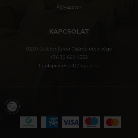
Pályázatok
KAPCSOLAT
8230 Balatonfüred Csárda utca vége
+36 30 662 4332
figulapinceszet@figula.hu