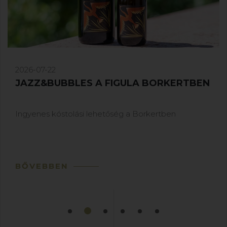
2026-07-15
MEGJELENTEK A FIGULA PINCÉSZET
PEZSGŐI
Elkészültek pincészetünk első pezsgői
BŐVEBBEN