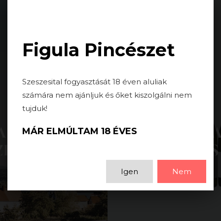
Togg
navi
Figula Pincészet
Szeszesital fogyasztását 18 éven aluliak
számára nem ajánljuk és őket kiszolgálni nem
tujduk!
FIGULA AJÁNDÉK
MÁR ELMÚLTAM 18 ÉVES
VÁLOGATÁS FALÁDÁBA
Igen
Nem