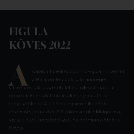
FIGULA
KÖVES 2022
A
balatonfüredi központú Figula Pincészet
a Balaton-felvidék sokszínűségét,
változatos talajösszetételét és mikroklímáját a
borokon keresztül törekszik megmutatni a
fogyasztóknak. A dűlőink legkiemelkedőbb
részeiről származó szőlő külön kerül feldolgozása,
így született meg borászatunk prémium tétele, a
Köves.