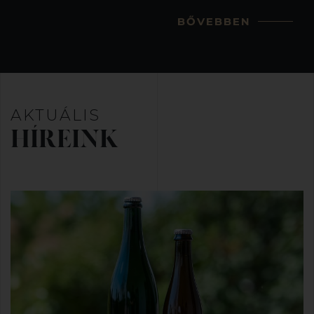
BŐVEBBEN
AKTUÁLIS
HÍREINK