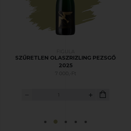
FIGULA
Ő
VÁLOGATÁS PEZSGŐVEL ÉS
AJÁNDÉK DUGÓHÚZÓVAL
25 000,-Ft
27 550,-Ft