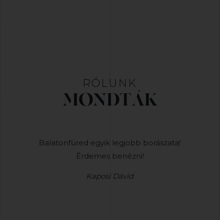
RÓLUNK
MONDTÁK
iai méltón
Balatonfüred egyik legjobb borászata!
Nem is
Érdemes benézni!
tökélete
Kaposi Dávid