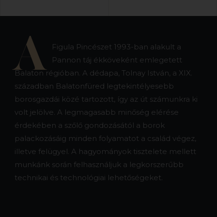
A
Figula Pincészet 1993-ban alakult a
Pannon táj ékköveként emlegetett
Balaton régióban. A dédapa, Tolnay István, a XIX.
században Balatonfüred legtekintélyesebb
borosgazdái közé tartozott, így az út számunkra ki
volt jelölve. A legmagasabb minőség elérése
érdekében a szőlő gondozásától a borok
palackozásáig minden folyamatot a család végez,
illetve felügyel. A hagyományok tisztelete mellett
munkánk során felhasználjuk a legkorszerűbb
technikai és technológiai lehetőségeket.