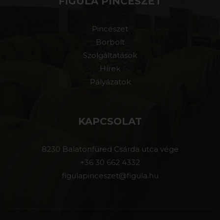
FIGULA PINCÉSZET
Pincészet
Borbolt
Szolgáltatások
Hírek
Pályázatok
KAPCSOLAT
8230 Balatonfüred Csárda utca vége
+36 30 662 4332
figulapinceszet@figula.hu