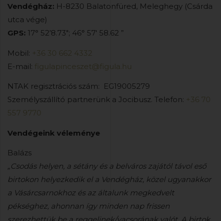
Vendégház:
H-8230 Balatonfüred, Meleghegy (Csárda
utca vége)
GPS:
17° 52’8.73″; 46° 57′ 58.62 ”
Mobil:
+36 30 662 4332
E-mail:
figulapinceszet@figula.hu
NTAK regisztrációs szám: EG19005279
Személyszállító partnerünk a Jocibusz. Telefon:
+36 70
557 9770
Vendégeink véleménye
Balázs
„Csodás helyen, a sétány és a belváros zajától távol eső
birtokon helyezkedik el a Vendégház, közel ugyanakkor
a Vásárcsarnokhoz és az általunk megkedvelt
pékséghez, ahonnan így minden nap frissen
szerezhettük be a reggelinek/vacsorának valót. A birtok