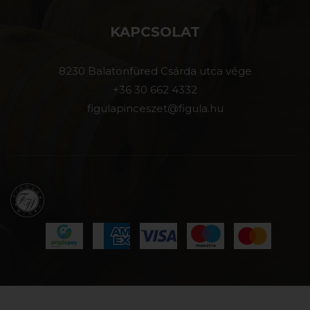
KAPCSOLAT
8230 Balatonfüred Csárda utca vége
+36 30 662 4332
figulapinceszet@figula.hu