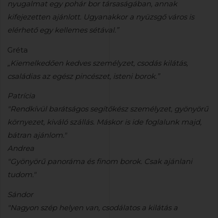
nyugalmat egy pohár bor társaságában, annak
kifejezetten ajánlott. Ugyanakkor a nyüzsgő város is
elérhető egy kellemes sétával.”
Gréta
„Kiemelkedően kedves személyzet, csodás kilátás,
családias az egész pincészet, isteni borok.”
Patrícia
"Rendkívül barátságos segítőkész személyzet, gyönyörű
környezet, kiváló szállás. Máskor is ide foglalunk majd,
bátran ajánlom."
Andrea
"Gyönyörű panoráma és finom borok. Csak ajánlani
tudom."
Sándor
"Nagyon szép helyen van, csodálatos a kilátás a