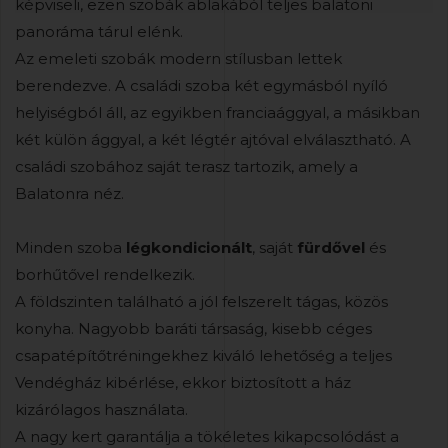
képviseli, ezen szobák ablakából teljes balatoni
panoráma tárul elénk.
Az emeleti szobák modern stílusban lettek
berendezve. A családi szoba két egymásból nyíló
helyiségból áll, az egyikben franciaággyal, a másikban
két külön ággyal, a két légtér ajtóval elválasztható. A
családi szobához saját terasz tartozik, amely a
Balatonra néz.
Minden szoba
légkondicionált
, saját
fürdővel
és
borhűtővel rendelkezik.
A földszinten található a jól felszerelt tágas, közös
konyha. Nagyobb baráti társaság, kisebb céges
csapatépítőtréningekhez kiváló lehetőség a teljes
Vendégház kibérlése, ekkor biztosított a ház
kizárólagos használata.
A nagy kert garantálja a tökéletes kikapcsolódást a