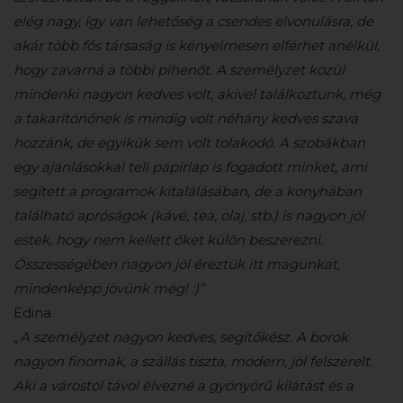
elég nagy, így van lehetőség a csendes elvonulásra, de
akár több fős társaság is kényelmesen elférhet anélkül,
hogy zavarná a többi pihenőt. A személyzet közül
mindenki nagyon kedves volt, akivel találkoztunk, még
a takarítónőnek is mindig volt néhány kedves szava
hozzánk, de egyikük sem volt tolakodó. A szobákban
egy ajánlásokkal teli papírlap is fogadott minket, ami
segített a programok kitalálásában, de a konyhában
található apróságok (kávé, tea, olaj, stb.) is nagyon jól
estek, hogy nem kellett őket külön beszerezni.
Összességében nagyon jól éreztük itt magunkat,
mindenképp jövünk még! :)”
Edina
„A személyzet nagyon kedves, segítőkész. A borok
nagyon finomak, a szállás tiszta, modern, jól felszerelt.
Aki a várostól távol élvezné a gyönyörű kilátást és a