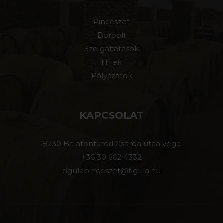
Pincészet
Borbolt
Szolgáltatások
Hírek
Pályázatok
KAPCSOLAT
8230 Balatonfüred Csárda utca vége
+36 30 662 4332
figulapinceszet@figula.hu