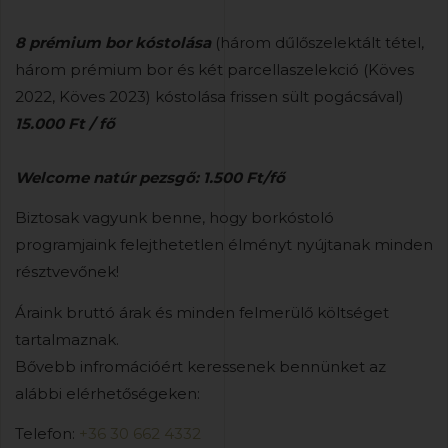
8 prémium bor kóstolása
(három dűlőszelektált tétel,
három prémium bor és két parcellaszelekció (Köves
2022, Köves 2023) kóstolása frissen sült pogácsával)
15.000 Ft / fő
Welcome natúr pezsgő: 1.500 Ft/fő
Biztosak vagyunk benne, hogy borkóstoló
programjaink felejthetetlen élményt nyújtanak minden
résztvevőnek!
Áraink bruttó árak és minden felmerülő költséget
tartalmaznak.
Bővebb infromációért keressenek bennünket az
alábbi elérhetőségeken:
Telefon:
+36 30 662 4332