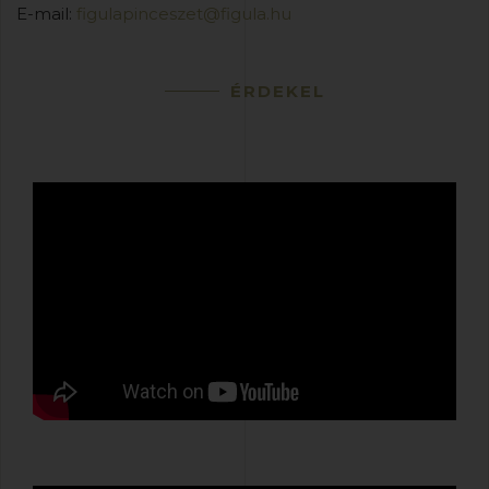
E-mail:
figulapinceszet@figula.hu
ÉRDEKEL