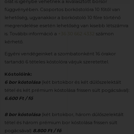
órát is igénybe vehetnek a kiválasztott borsor
függvényében. Csoportos borkóstolóra 10 főtől van
lehetőség, ugyanakkor a borkóstoló 10 főre történő
megrendelése esetén lehetőség van kisebb létszámra
is. További információ a
+36 30 662 4332
számon
kérhető.
Egyéni vendégeinket a szombatonként 16 órakor
tartandó 6 tételes kóstolóra várjuk szeretettel.
Kóstolóink:
6 bor kóstolása
(két birtokbor és két dűlőszelektált
tétel és két prémium kóstolása frissen sült pogácsával):
6.600 Ft / fő
8 bor kóstolása
(két birtokbor, három dűlőszelektált
tétel és három prémium bor kóstolása frissen sült
pogácsával)
8.800 Ft / fő