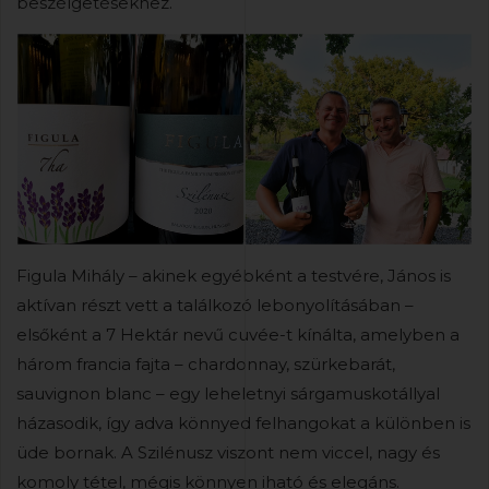
beszélgetésekhez.
Figula Mihály – akinek egyébként a testvére, János is
aktívan részt vett a találkozó lebonyolításában –
elsőként a 7 Hektár nevű cuvée-t kínálta, amelyben a
három francia fajta – chardonnay, szürkebarát,
sauvignon blanc – egy leheletnyi sárgamuskotállyal
házasodik, így adva könnyed felhangokat a különben is
üde bornak. A Szilénusz viszont nem viccel, nagy és
komoly tétel, mégis könnyen iható és elegáns.