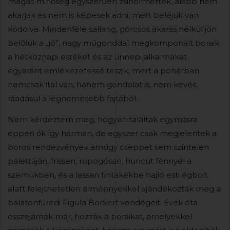
magas minőség egyszerűen zsinórmérték, alább nem
akarják és nem is képesek adni, mert beléjük van
kódolva. Mindenféle sallang, görcsös akarás nélkül jön
belőlük a „jó”, nagy műgonddal megkomponált boraik
a hétköznapi estéket és az ünnepi alkalmakat
egyaránt emlékezetessé teszik, mert a pohárban
nemcsak ital van, hanem gondolat is, nem kevés,
ráadásul a legnemesebb fajtából.
Nem kérdeztem meg, hogyan találtak egymásra
éppen ők így hárman, de egyszer csak megjelentek a
boros rendezvények amúgy cseppet sem színtelen
palettáján, frissen, ropogósan, huncut fénnyel a
szemükben, és a lassan tintakékbe hajló esti égbolt
alatt felejthetetlen élménnyekkel ajándékozták meg a
balatonfüredi Figula Borkert vendégeit. Évek óta
összejárnak már, hozzák a boraikat, amelyekkel