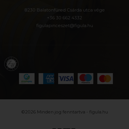
8230 Balatonfüred Csárda utca vége
+36 30 662 4332
figulapinceszet@figula.hu
©2026 Minden jog fenntartva - figula.hu