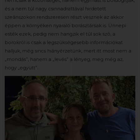
nemcsak a közönséget, hanem egymást is boldogítják,
és a nem túl nagy csinnadrattával hirdetett
szeánszokon rendszeresen részt vesznek az akkor
éppen a környéken nyaraló borásztársak is. Ünnepi
esték ezek, pedig nem hangzik el túl sok szó, a
borokról is csak a legszükségesebb információkat
halljuk, még sincs hiányérzetünk, mert itt most nem a
„mondás”, hanem a „levés” a lényeg, meg még az,
hogy „együtt”.