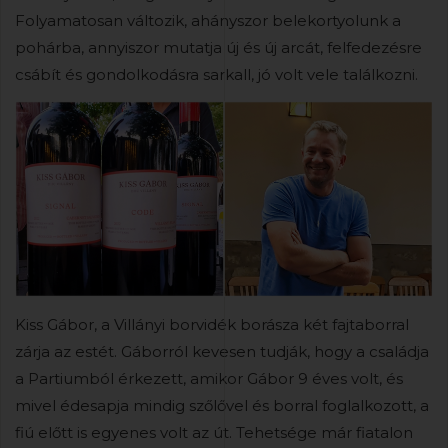
Folyamatosan változik, ahányszor belekortyolunk a
pohárba, annyiszor mutatja új és új arcát, felfedezésre
csábít és gondolkodásra sarkall, jó volt vele találkozni.
Kiss Gábor, a Villányi borvidék borásza két fajtaborral
zárja az estét. Gáborról kevesen tudják, hogy a családja
a Partiumból érkezett, amikor Gábor 9 éves volt, és
mivel édesapja mindig szőlővel és borral foglalkozott, a
fiú előtt is egyenes volt az út. Tehetsége már fiatalon