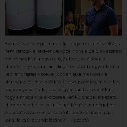
Balassa István régóta mondja, hogy a furmint szőlőfajta
nem tartozik a kedvencei közé, noha a belőle készített
bor kétségkívül nagyszerű, és hogy valójában a
chardonnay és a rajnai rizling – ez utóbbi egyébként a
kedvenc fajtája – sokkal jobban alkalmazkodik a
klímaváltozás által előidézett viszonyokhoz, mint a hat
engedélyezett tokaji szőlő. Így aztán nem véletlen,
hogy a mostani találkozóra a két különccel érkezett,
chardonnay-t és rajnai rizlinget kínált a vendégeknek,
jó alapot adva ezzel a: „talán itt lenne az ideje a hat
tokaji fajta újragondolásának” – kezdetű