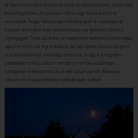
A három borász felváltva sétál az asztalokhoz, töltenek,
beszélgetnek, és persze néha egy kicsit külön is
vonulnak, hogy váltsanak néhány szót a családjával
éppen erre járó egri pályatárssal, az ifjabbik Lőrincz
Györggyel. Telik az este, a majdnem telihold ezüsthidat
rajzol a vízre, az ég tintakék, az idő kissé hűvös, éppen
jó a borozáshoz, na meg ahhoz is, hogy a program
zárásaként Kiss Gábor mindenmentes szülinapi
tortájával felköszöntsük a két szülinapost, Balassa
Istvánt és Figula Mihály édesanyját, Editet.