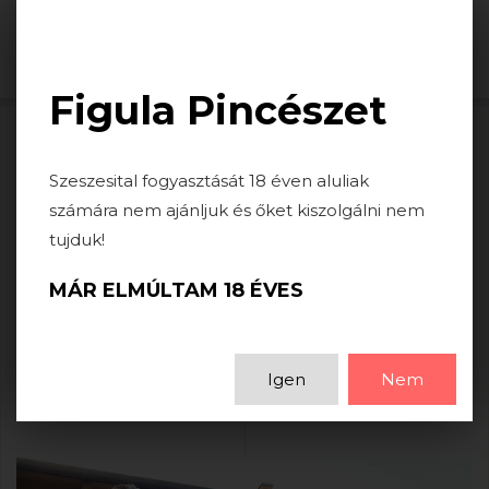
Togg
navi
Figula Pincészet
HÍREK
Szeszesital fogyasztását 18 éven aluliak
számára nem ajánljuk és őket kiszolgálni nem
tujduk!
BALASSA-FIGULA-KISS CSÚCSTALÁLKOZÓ
MÁR ELMÚLTAM 18 ÉVES
2025-08-13
Borsmenta.hu.
Igen
Nem