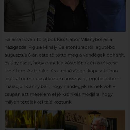
Balassa István Tokajból, Kiss Gábor Villányból és a
házigazda, Figula Mihály Balatonfüredről legutóbb
augusztus 6-án este töltötte meg a vendégek poharát,
és úgy esett, hogy ennek a kóstolónak én is részese
lehettem. Az ízekkel és a minőséggel kapcsolatban
ezúttal nem bocsátkozom hosszas fejtegetésekbe –
maradjunk annyiban, hogy mindegyik remek volt –
csupán azt mesélem el jó krónikás módjára, hogy
milyen tételekkel találkoztunk.