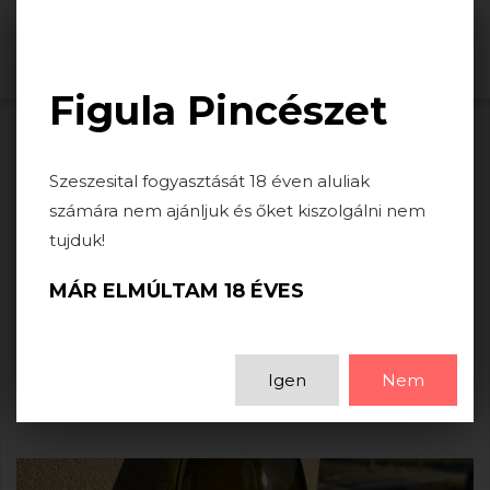
Togg
navi
Figula Pincészet
HÍREK
Szeszesital fogyasztását 18 éven aluliak
számára nem ajánljuk és őket kiszolgálni nem
tujduk!
BARICSKA OLASZRIZLING 2023
MÁR ELMÚLTAM 18 ÉVES
2025-02-05
Megjelent a Baricska első évjárata!
Igen
Nem