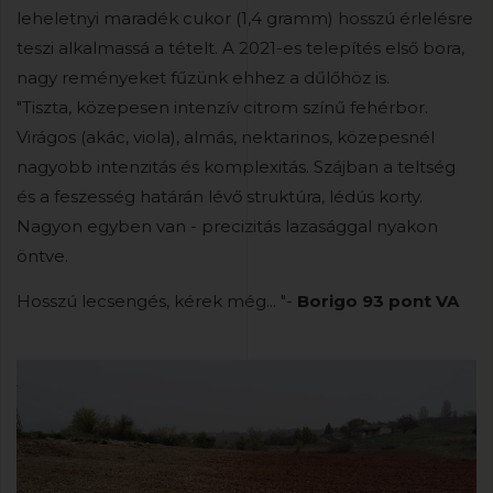
leheletnyi maradék cukor (1,4 gramm) hosszú érlelésre
teszi alkalmassá a tételt. A 2021-es telepítés első bora,
nagy reményeket fűzünk ehhez a dűlőhöz is.
"Tiszta, közepesen intenzív citrom színű fehérbor.
Virágos (akác, viola), almás, nektarinos, közepesnél
nagyobb intenzitás és komplexitás. Szájban a teltség
és a feszesség határán lévő struktúra, lédús korty.
Nagyon egyben van - precizitás lazasággal nyakon
öntve.
Hosszú lecsengés, kérek még... "-
Borigo 93 pont VA