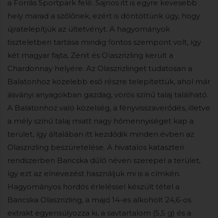
a Forrás Sportpark felé. Sajnos itt is egyre kevesebb
hely marad a szőlőnek, ezért is döntöttünk úgy, hogy
újratelepítjük az ültetvényt. A hagyományok
tiszteletben tartása mindig fontos szempont volt, így
két magyar fajta, Zenit és Olaszrizling került a
Chardonnay helyére. Az Olaszrizlinget tudatosan a
Balatonhoz közelebb eső részre telepítettük, ahol már
ásványi anyagokban gazdag, vörös színű talaj található.
A Balatonhoz való közelség, a fényvisszaverődés, illetve
a mély színű talaj miatt nagy hőmennyiséget kap a
terület, így általában itt kezdődik minden évben az
Olaszrizling beszüretelése. A hivatalos kataszteri
rendszerben Baricska dűlő néven szerepel a terület,
így ezt az elnevezést használjuk mi is a címkén.
Hagyományos hordós érleléssel készült tétel a
Baricska Olaszrizling, a majd 14-es alkoholt 24,6-os
extrakt egyensúlyozza ki, a savtartalom (5,5 g) és a