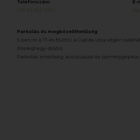
Telefonszám
E-
+36 30 662 4332
fig
Parkolás és megközelíthetőség
5 percre a 71-es főúttól, a Csárda utca végén találh
(Meleghegy-dűlőn)
Parkolási lehetőség: autóbusszal és személygépkocs