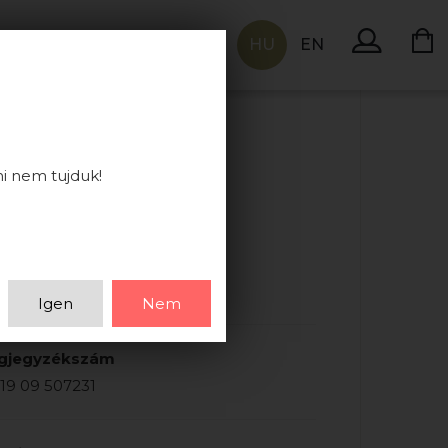
HU
EN
KAPCSOLAT
ni nem tujduk!
S:
 52' 8.73"; 46° 57' 58.62"
Igen
Nem
gjegyzékszám
19 09 507231