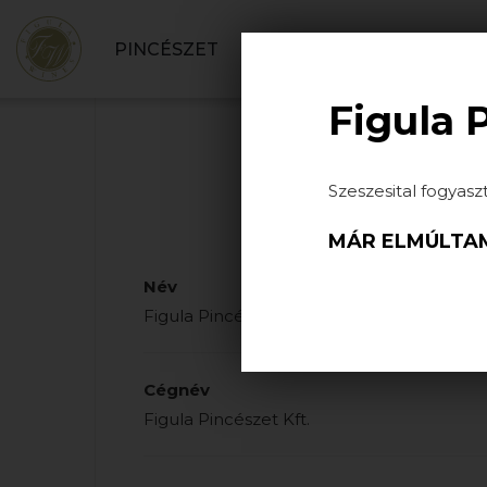
PINCÉSZET
BORBOLT
SZOLGÁLT
Figula 
Szeszesital fogyasz
MÁR ELMÚLTAM
Név
Figula Pincészet
Cégnév
Figula Pincészet Kft.