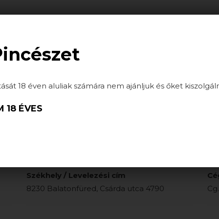
ATÁSOK
HÍREK
GALÉRIA
PARTNEREINK
Pincészet
tását 18 éven aluliak számára nem ajánljuk és őket kiszolgál
 18 ÉVES
Cím
GP
H-8230 Balatonfüred, Csárda utca 4790
17°
Székhely / Levelezési cím
Cé
8230 Balatonfüred, Csárda utca 4790
Cg.