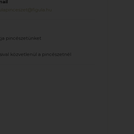
mail
ulapinceszet@figula.hu
atja pincészetünket
ival közvetlenül a pincészetnél