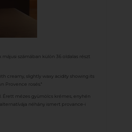
 májusi számában külön 36 oldalas részt
ith creamy, slightly waxy acidity showing its
own Provence rosés."
el. Érett mézes gyümölcs krémes, enyhén 
lternatívája néhány ismert provance-i 