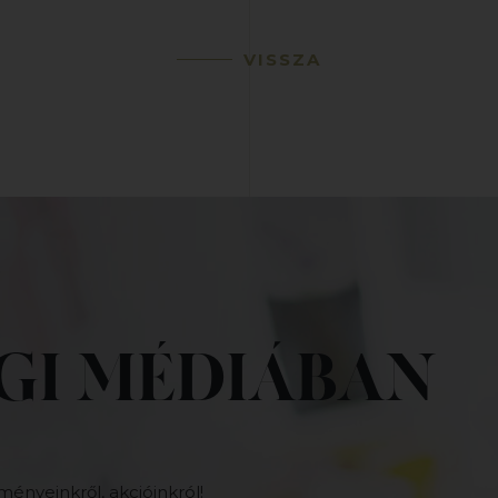
VISSZA
GI MÉDIÁBAN
ményeinkről, akcióinkról!