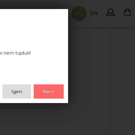
HU
EN
KAPCSOLAT
ni nem tujduk!
Igen
Nem