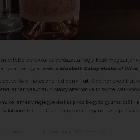
ismertebb borokkal és borászattal foglalkozó magazinjának
la Rózánkat így értékelte
Elizabeth Gabay Master of Wine
:
ractive floral notes and red berry fruit. Ripe honeyed fruit w
nt and rather beautiful. A classy alternative to some well-kn
inom, kellemes virágjegyekkel és piros bogyós gyümölcsökk
balatoni eredetét. Összességében elegáns és szép. Kiváló a
er-magazine-latest-issue-may-2021-455945/