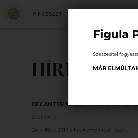
PINCÉSZET
BORBOLT
SZOLGÁLT
Figula 
Szeszesital fogyasz
HÍREK
MÁR ELMÚLTAM
DECANTER MAGAZIN MAGYAR KÜL
2021-04-15
Bella Róza 2019 a hat kiemelt rosé között.