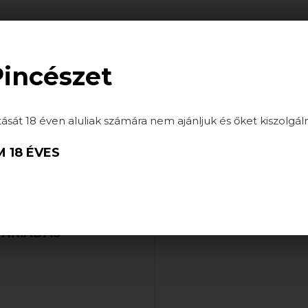
ATÁSOK
HÍREK
GALÉRIA
PARTNEREINK
Pincészet
tását 18 éven aluliak számára nem ajánljuk és őket kiszolgál
 18 ÉVES
ÖNKIADÁS