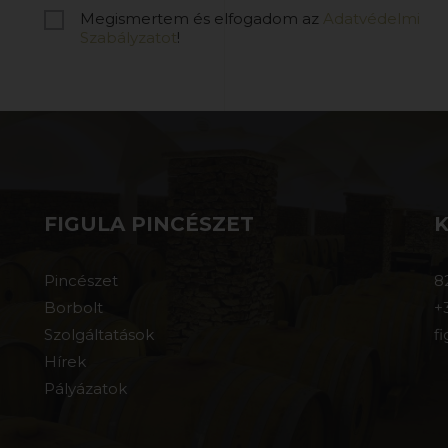
Megismertem és elfogadom az
Adatvédelmi
Szabályzatot
!
FIGULA PINCÉSZET
Pincészet
8
Borbolt
+
Szolgáltatások
f
Hírek
Pályázatok