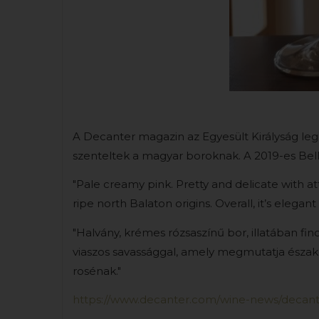
A Decanter magazin az Egyesült Királyság leg
szenteltek a magyar boroknak. A 2019-es Bel
"Pale creamy pink. Pretty and delicate with att
ripe north Balaton origins. Overall, it’s elega
"Halvány, krémes rózsaszínű bor, illatában f
viaszos savassággal, amely megmutatja észak-
rosénak."
https://www.decanter.com/wine-news/decant