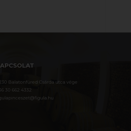
KAPCSOLAT
230 Balatonfüred Csárda utca vége
36 30 662 4332
igulapinceszet@figula.hu