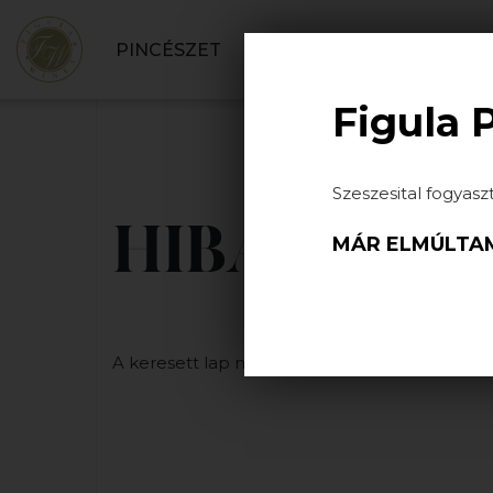
PINCÉSZET
BORBOLT
SZOLGÁLT
Figula 
Szeszesital fogyasz
HIBA
MÁR ELMÚLTAM
A keresett lap nem található.