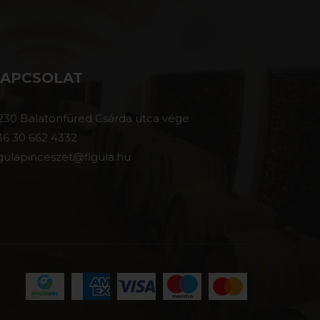
KAPCSOLAT
230 Balatonfüred Csárda utca vége
36 30 662 4332
igulapinceszet@figula.hu