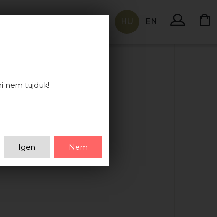
HU
EN
KAPCSOLAT
ni nem tujduk!
Igen
Nem