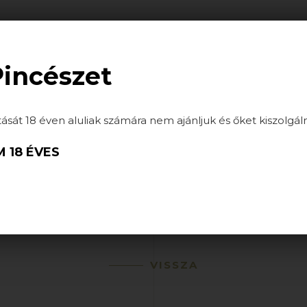
ATÁSOK
HÍREK
GALÉRIA
PARTNEREINK
Pincészet
tását 18 éven aluliak számára nem ajánljuk és őket kiszolgál
 18 ÉVES
VISSZA