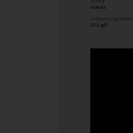
Jelleg:
száraz
Szárazanyag-tarta
21,3 g/l