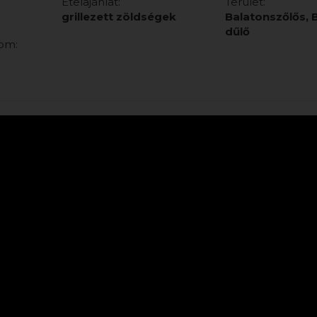
Ételajánlat:
Terület:
grillezett zöldségek
Balatonszőlős, 
dűlő
lom: