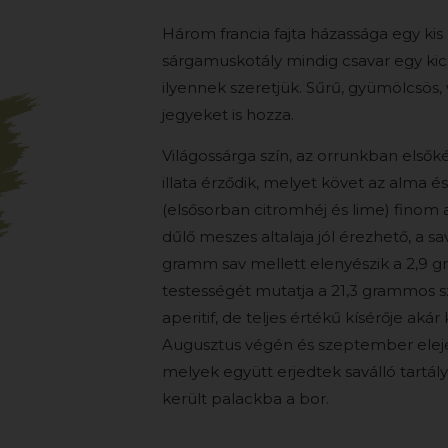
Három francia fajta házassága egy kis k
sárgamuskotály mindig csavar egy kic
ilyennek szeretjük. Sűrű, gyümölcsös, 
jegyeket is hozza.
Világossárga szín, az orrunkban elsők
illata érződik, melyet követ az alma é
(elsősorban citromhéj és lime) finom 
dűlő meszes altalaja jól érezhető, a sa
gramm sav mellett elenyészik a 2,9 
testességét mutatja a 21,3 grammos s
aperitif, de teljes értékű kísérője ak
Augusztus végén és szeptember elején
melyek együtt erjedtek saválló tartá
került palackba a bor.