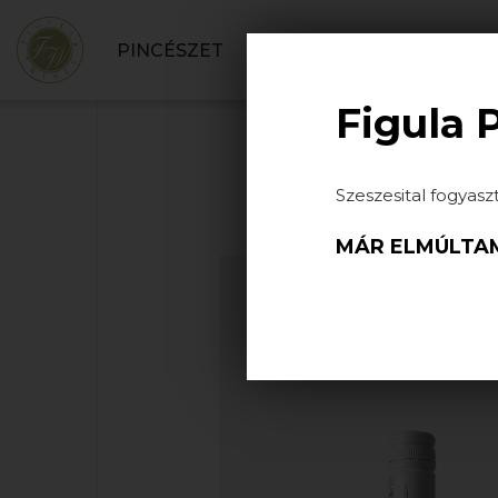
PINCÉSZET
BORBOLT
SZOLGÁLT
Figula 
Szeszesital fogyasz
MÁR ELMÚLTAM