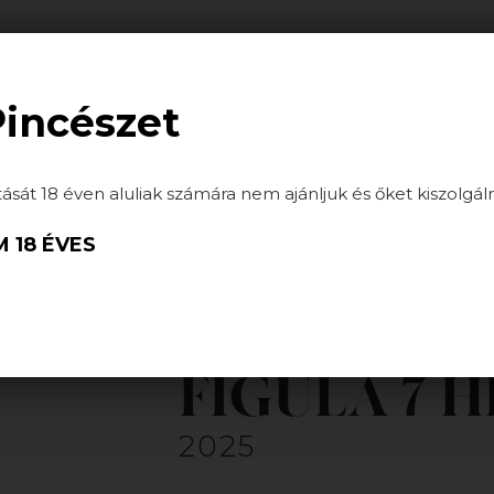
ATÁSOK
HÍREK
GALÉRIA
PARTNEREINK
Pincészet
tását 18 éven aluliak számára nem ajánljuk és őket kiszolgál
 18 ÉVES
FIGULA 7 
2025