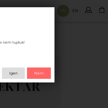
HU
EN
KAPCSOLAT
ni nem tujduk!
Igen
Nem
HEKTÁR