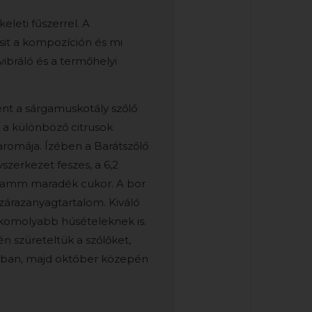
eleti fűszerrel. A
sit a kompozíción és mi
vibráló és a termőhelyi
ént a sárgamuskotály szőlő
s a különböző citrusok
aromája. Ízében a Barátszőlő
vszerkezet feszes, a 6,2
gramm maradék cukor. A bor
zárazanyagtartalom. Kiváló
ár komolyabb húsételeknek is.
 szüreteltük a szőlőket,
lyban, majd október közepén