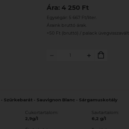
Ára: 4 250 Ft
Egységár: 5 667 Ft/liter.
Áraink bruttó árak.
+50 Ft (bruttó) / palack üvegvisszaváltá
- Szürkebarát - Sauvignon Blanc - Sárgamuskotály
Cukortartalom:
Savtartalom:
2,9g/l
6,2 g/l