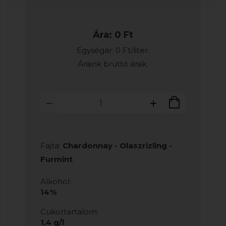
Ára: 0 Ft
Egységár: 0 Ft/liter.
Áraink bruttó árak.
Fajta:
Chardonnay - Olaszrizling -
Furmint
Alkohol:
14%
Cukortartalom:
1,4 g/l