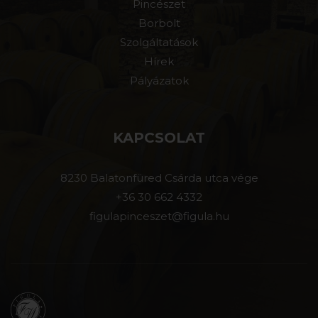
Pincészet
Borbolt
Szolgáltatások
Hírek
Pályázatok
KAPCSOLAT
8230 Balatonfüred Csárda utca vége
+36 30 662 4332
figulapinceszet@figula.hu