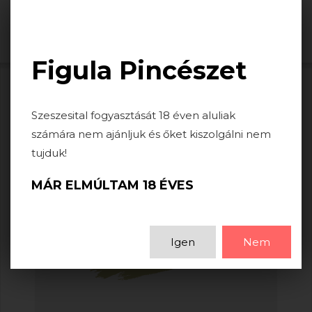
Togg
navi
Figula Pincészet
Szeszesital fogyasztását 18 éven aluliak
számára nem ajánljuk és őket kiszolgálni nem
tujduk!
MÁR ELMÚLTAM 18 ÉVES
Igen
Nem