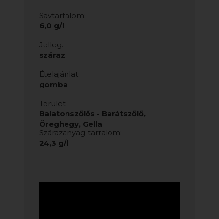
Savtartalom:
6,0 g/l
Jelleg:
száraz
Ételajánlat:
gomba
Terület:
Balatonszőlős - Barátszőlő,
Öreghegy, Gella
Szárazanyag-tartalom:
24,3 g/l