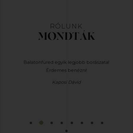
RÓLUNK
MONDTÁK
iai méltón
Balatonfüred egyik legjobb borászata!
Nem is
Érdemes benézni!
tökélete
Kaposi Dávid