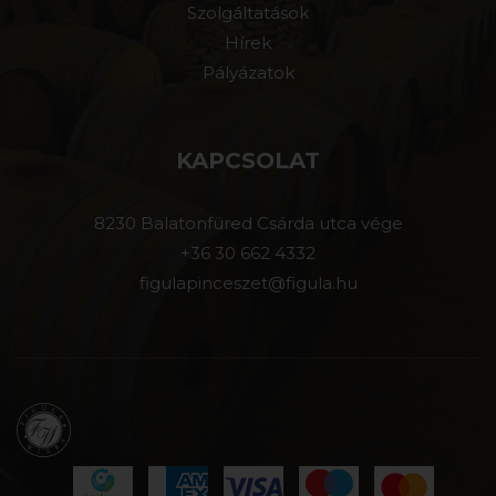
Szolgáltatások
Hírek
Pályázatok
KAPCSOLAT
8230 Balatonfüred Csárda utca vége
+36 30 662 4332
figulapinceszet@figula.hu