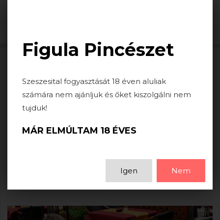
Togg
navi
Figula Pincészet
HÍREK
Szeszesital fogyasztását 18 éven aluliak
számára nem ajánljuk és őket kiszolgálni nem
tujduk!
FIGULA MIHÁLY A BORÁSZOK BORÁSZA
MÁR ELMÚLTAM 18 ÉVES
2019-05-17
Figula Mihály lett 2019-ben a Borászok Borásza.
Igen
Nem