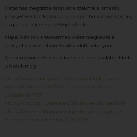
Hatalmas megtiszteltetés ez a szakmai elismerés,
amelyet ezúton köszönünk minden borász kollégának,
és gratulálunk mind az 50 jelöltnek!
Május 3-án Misi tizenharmadikként megkapta a
csillagot a Szent István Bazilika előtti sétányon.
Az eseménnyel és a díjjal kapcsolatban az alábbi hírek
jelentek meg:
https://www.boraszportal.hu/beszamolo/ki-lesz-a-
boraszok-borasza-2019-ben—elo-kozvetites-a-
dijatadorol-7767
https://vinoport.hu/tema/a-pokolbol-a-csucsra/3958
https://www.veol.hu/gazdasag/helyi-gazdasag/figula-
mihaly-a-boraszok-borasza-2832319