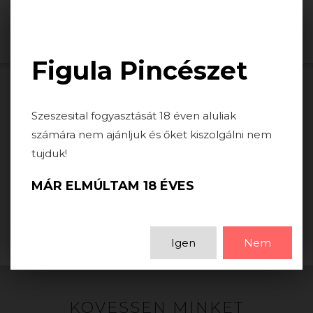
Togg
navi
Figula Pincészet
HIBA
Szeszesital fogyasztását 18 éven aluliak
számára nem ajánljuk és őket kiszolgálni nem
tujduk!
A keresett lap nem található.
MÁR ELMÚLTAM 18 ÉVES
VISSZA
Igen
Nem
KÖVESSEN MINKET