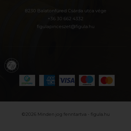
8230 Balatonfüred Csárda utca vége
+36 30 662 4332
figulapinceszet@figula.hu
©2026 Minden jog fenntartva - figula.hu