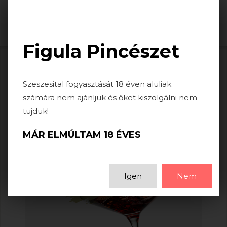
Togg
navi
Figula Pincészet
Szeszesital fogyasztását 18 éven aluliak
számára nem ajánljuk és őket kiszolgálni nem
tujduk!
MÁR ELMÚLTAM 18 ÉVES
Igen
Nem