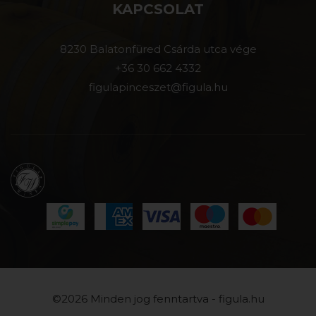
KAPCSOLAT
8230 Balatonfüred Csárda utca vége
+36 30 662 4332
figulapinceszet@figula.hu
©2026 Minden jog fenntartva - figula.hu