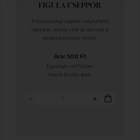
FIGULA CSEPPŐR
A borosüveg szájába helyezhető
cseppőr, amely védi az abroszt a
lecseppenő bor folttól.
Ára: 500 Ft
Egységár: inf Ft/liter.
Áraink bruttó árak.