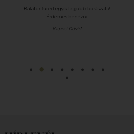
iai méltón
Balatonfüred egyik legjobb borászata!
Nem is
Érdemes benézni!
tökélete
Kaposi Dávid