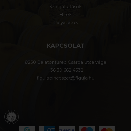
Szolgáltatások
Hírek
Pályázatok
KAPCSOLAT
8230 Balatonfüred Csárda utca vége
+36 30 662 4332
figulapinceszet@figula.hu