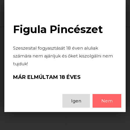
Togg
navi
Figula Pincészet
HÍREK
Szeszesital fogyasztását 18 éven aluliak
számára nem ajánljuk és őket kiszolgálni nem
tujduk!
KÖVES 2022 WINS 95 POINTS
MÁR ELMÚLTAM 18 ÉVES
2024-06-21
Köves 2022 wins 95 points at the Decanter World Wine
Igen
Nem
Awards!