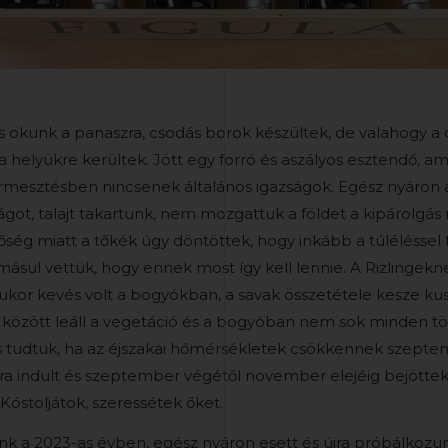
s okunk a panaszra, csodás borok készültek, de valahogy a d
 helyükre kerültek. Jött egy forró és aszályos esztendő, ami
ermesztésben nincsenek általános igazságok. Egész nyáron 
ágot, talajt takartunk, nem mozgattuk a földet a kipárolgás
 a hőség miatt a tőkék úgy döntöttek, hogy inkább a túléléss
sul vettük, hogy ennek most így kell lennie. A Rizlingekn
ukor kevés volt a bogyókban, a savak összetétele kesze kus
között leáll a vegetáció és a bogyóban nem sok minden tör
és tudtuk, ha az éjszakai hőmérsékletek csökkennek szepte
újra indult és szeptember végétől november elejéig bejöttek
Kóstoljátok, szeressétek őket.
k a 2023-as évben, egész nyáron esett és újra próbálkozunk