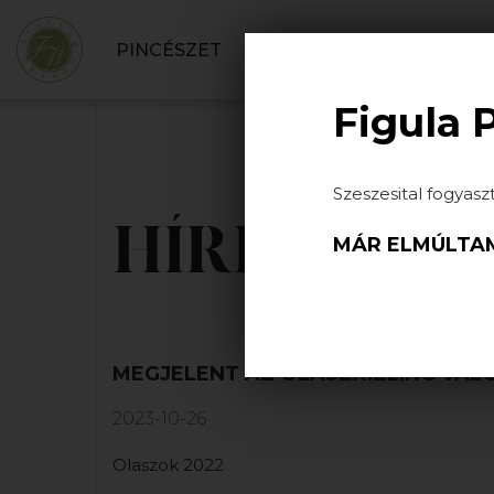
PINCÉSZET
BORBOLT
SZOLGÁLT
Figula 
Szeszesital fogyasz
HÍREK
MÁR ELMÚLTAM
MEGJELENT AZ OLASZRIZLING VÁ
2023-10-26
Olaszok 2022