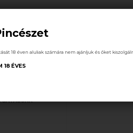
ATÁSOK
HÍREK
GALÉRIA
PARTNEREINK
Pincészet
tását 18 éven aluliak számára nem ajánljuk és őket kiszolgál
 18 ÉVES
LOGATÁSUNK