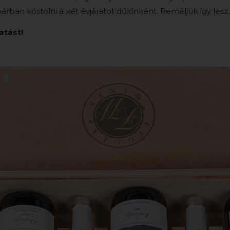
rban kóstolni a két évjáratot dűlőnként. Reméljük így lesz
atást!