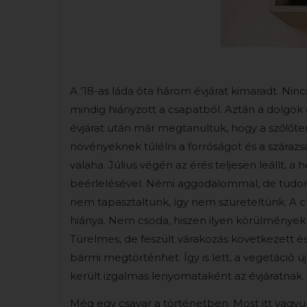
A ’18-as láda óta három évjárat kimaradt. Ninc
mindig hiányzott a csapatból. Aztán a dolgok a
évjárat után már megtanultuk, hogy a szőlőt
növényeknek túlélni a forróságot és a szárazs
valaha. Július végén az érés teljesen leállt,
beérlelésével. Némi aggodalommal, de tudomá
nem tapasztaltunk, így nem szüreteltünk. A c
hiánya. Nem csoda, hiszen ilyen körülmények 
Türelmes, de feszült várakozás következett 
bármi megtörténhet. Így is lett, a vegetáció 
került izgalmas lenyomataként az évjáratnak. 
Még egy csavar a történetben. Most itt vagyun