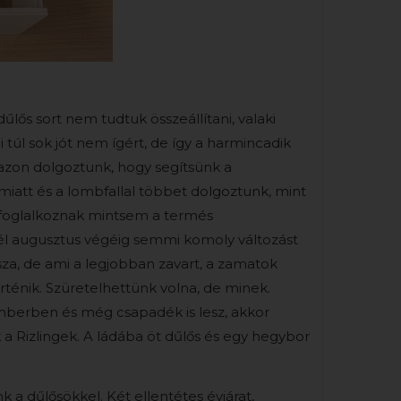
űlős sort nem tudtuk összeállítani, valaki
 túl sok jót nem ígért, de így a harmincadik
azon dolgoztunk, hogy segítsünk a
 miatt és a lombfallal többet dolgoztunk, mint
el foglalkoznak mintsem a termés
él augusztus végéig semmi komoly változást
za, de ami a legjobban zavart, a zamatok
ténik. Szüretelhettünk volna, de minek.
mberben és még csapadék is lesz, akkor
 a Rizlingek. A ládába öt dűlős és egy hegybor
 a dűlősökkel. Két ellentétes évjárat,