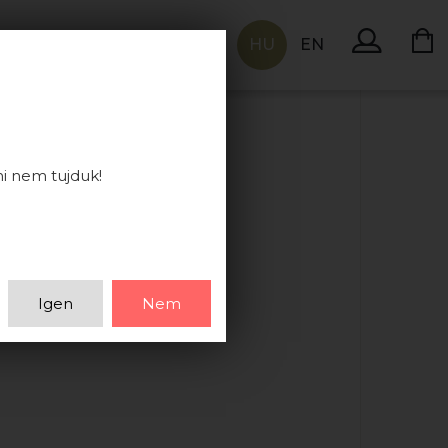
HU
EN
KAPCSOLAT
ni nem tujduk!
Igen
Nem