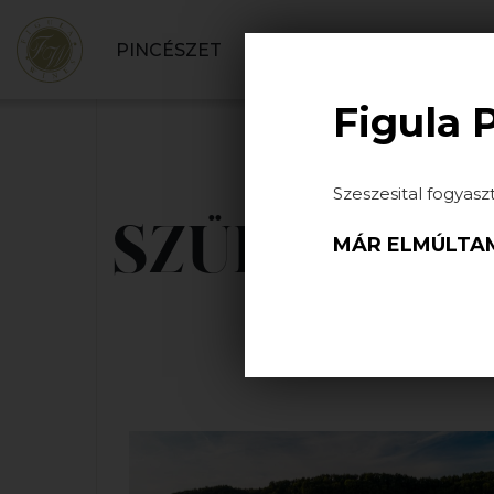
PINCÉSZET
BORBOLT
SZOLGÁLT
Figula 
Szeszesital fogyasz
SZÜRET 202
MÁR ELMÚLTAM