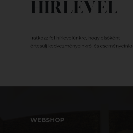
HÍRLEVÉL
Iratkozz fel hírlevelünkre, hogy elsőként
értesülj kedvezményeinkről és eseményeinkrő
WEBSHOP