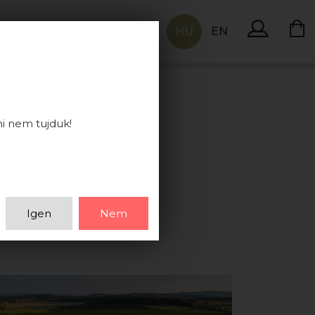
HU
EN
KAPCSOLAT
ni nem tujduk!
Igen
Nem