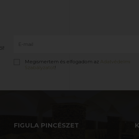
l!
Megismertem és elfogadom az
Adatvédelmi
Szabályzatot
!
FIGULA PINCÉSZET