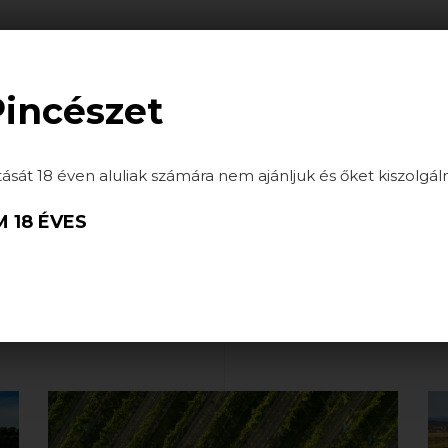
ATÁSOK
HÍREK
GALÉRIA
PARTNEREINK
Pincészet
tását 18 éven aluliak számára nem ajánljuk és őket kiszolgál
0
 18 ÉVES