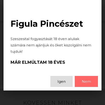
Togg
navi
Figula Pincészet
TERMS
Szeszesital fogyasztását 18 éven aluliak
számára nem ajánljuk és őket kiszolgálni nem
tujduk!
Coming soon...
MÁR ELMÚLTAM 18 ÉVES
Igen
Nem
KÖVESSEN MINKET