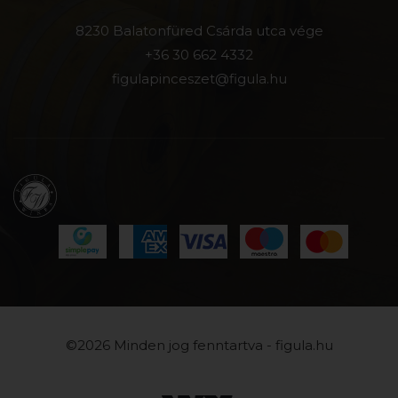
8230 Balatonfüred Csárda utca vége
+36 30 662 4332
figulapinceszet@figula.hu
©2026 Minden jog fenntartva - figula.hu