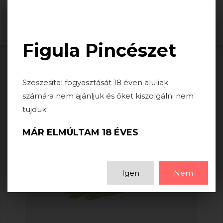
Togg
navi
Figula Pincészet
Szeszesital fogyasztását 18 éven aluliak
számára nem ajánljuk és őket kiszolgálni nem
tujduk!
MÁR ELMÚLTAM 18 ÉVES
Igen
Nem