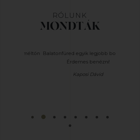
RÓLUNK
MONDTÁK
iai méltón
Balatonfüred egyik legjobb borászata!
Nem is
Érdemes benézni!
tökélete
Kaposi Dávid