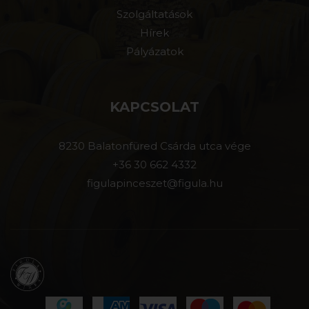
Szolgáltatások
Hírek
Pályázatok
KAPCSOLAT
8230 Balatonfüred Csárda utca vége
+36 30 662 4332
figulapinceszet@figula.hu