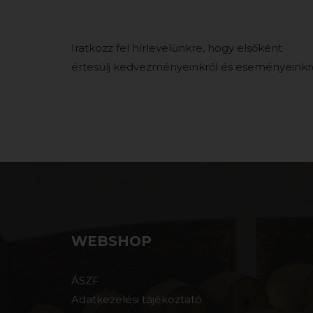
Iratkozz fel hírlevelünkre, hogy elsőként
értesülj kedvezményeinkről és eseményeinkrő
WEBSHOP
ÁSZF
Adatkezelési tájékoztató