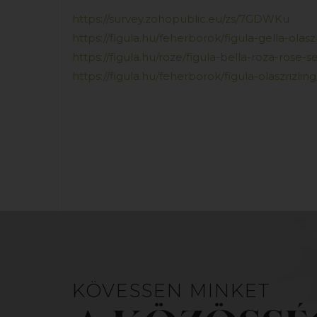
https://survey.zohopublic.eu/zs/7GDWKu
https://figula.hu/feherborok/figula-gella-olaszr
https://figula.hu/roze/figula-bella-roza-rose-
https://figula.hu/feherborok/figula-olaszrizlin
KÖVESSEN MINKET