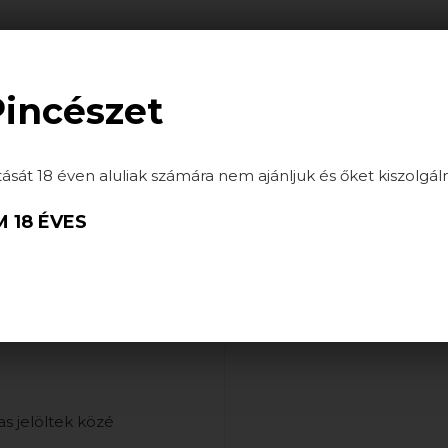
ATÁSOK
HÍREK
GALÉRIA
PARTNEREINK
Pincészet
tását 18 éven aluliak számára nem ajánljuk és őket kiszolgál
 18 ÉVES
as jelöltek közé