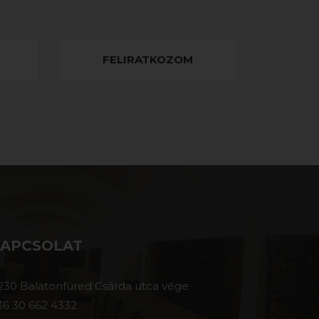
FELIRATKOZOM
KAPCSOLAT
230 Balatonfüred Csárda utca vége
36 30 662 4332