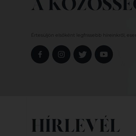
A KÖZÖSSÉ
Értesüljön elsőként legfrissebb híreinkről, ese
HÍRLEVÉL