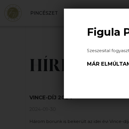
PINCÉSZET
BORBOLT
SZOLGÁLT
Figula 
Szeszesital fogyasz
HÍREK
MÁR ELMÚLTAM
VINCE-DÍJ 2024
2024-09-30
Három borunk is bekerült az idei évi Vince-díj