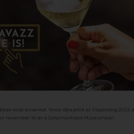
ak közé borainkat. Vince-díjra jelölt az Olaszrizling 2023, 
rül sor november 16-án a Szépművészeti Múzeumban.