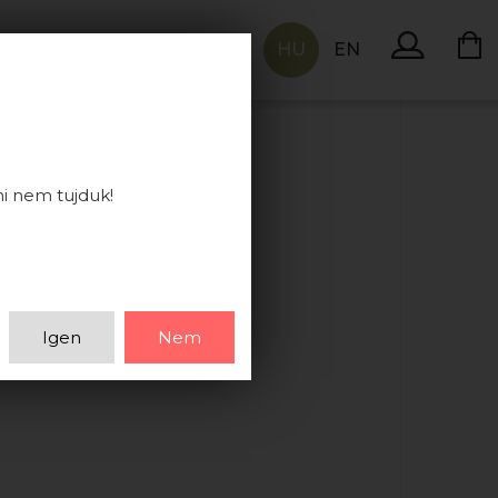
HU
EN
KAPCSOLAT
ni nem tujduk!
Igen
Nem