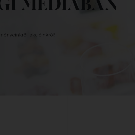
GI MÉDIÁBAN
ményeinkről, akcióinkról!