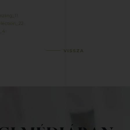
izling_11
selection_22
g_4
VISSZA