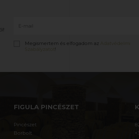
l!
Megismertem és elfogadom az
Adatvédelmi
Szabályzatot
!
FIGULA PINCÉSZET
Pincészet
8
Borbolt
+