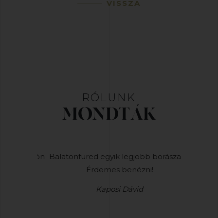
VISSZA
RÓLUNK
MONDTÁK
iai méltón
Balatonfüred egyik legjobb borászata!
Nem is
Érdemes benézni!
tökélete
Kaposi Dávid