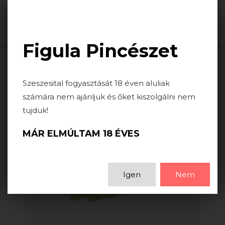
Togg
navi
Figula Pincészet
Szeszesital fogyasztását 18 éven aluliak
számára nem ajánljuk és őket kiszolgálni nem
tujduk!
MÁR ELMÚLTAM 18 ÉVES
Igen
Nem