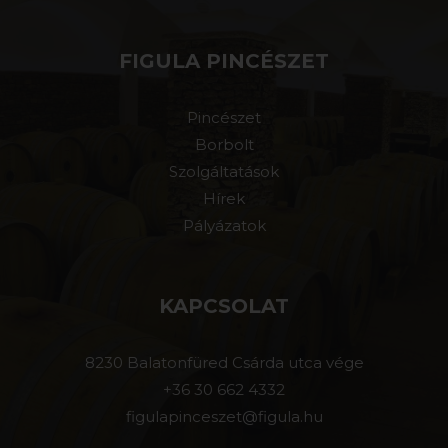
FIGULA PINCÉSZET
Pincészet
Borbolt
Szolgáltatások
Hírek
Pályázatok
KAPCSOLAT
8230 Balatonfüred Csárda utca vége
+36 30 662 4332
figulapinceszet@figula.hu