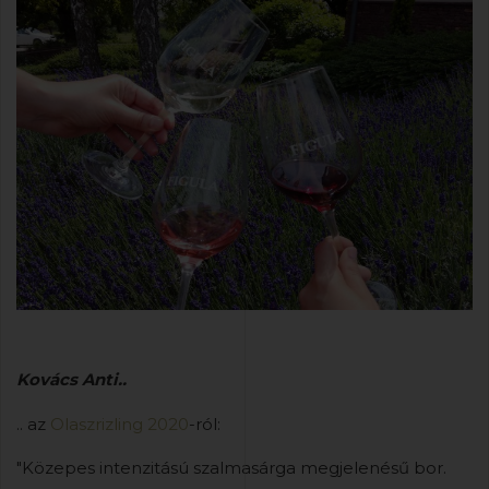
Kovács Anti..
.. az
Olaszrizling 2020
-ról:
"Közepes intenzitású szalmasárga megjelenésű bor.