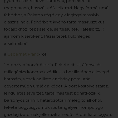
gyümölcsöket idéző ízaromák, perceken át
megmaradó, hosszú utóíz jellemzi. Nagy formátumú
fehérbor, a Balaton régió egyik legizgalmasabb
olaszrizlingje. Fehérbort kívánó tartalmas/rusztikus
fogásokhoz (tepsis jérce, sertéssültek, Tafelspitz, ...)
ajánlom kísérőként. Pazar tétel, különleges
alkalmakra."
a
Cabernet Franc
-ról:
"Intenzív bíborvörös szín. Fekete ribizli, áfonya és
csillagánizs körvonalazódik ki a bor illatában a levegő
hatására, s ezek az illatok néhány perc után
egyérteműen uralják a képet. A bort kóstolva száraz,
lendületes savérzet, tartalmas test bonatkozik ki,
bársonyos tannin, határozottan melegítő alkohol,
fekete bogyósgyümölcsös tengelyen hömpölygő
gazdag ízaromák jellemzik a nedűt. A bor fiatal ugyan,