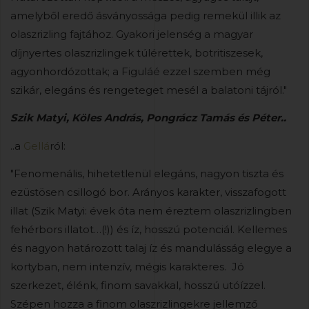
amelyből eredő ásványossága pedig remekül illik az
olaszrizling fajtához. Gyakori jelenség a magyar
díjnyertes olaszrizlingek túlérettek, botritiszesek,
agyonhordózottak; a Figuláé ezzel szemben még
szikár, elegáns és rengeteget mesél a balatoni tájról."
Szik Matyi, Köles András, Pongrácz Tamás és Péter..
..a
Gellá
ról:
"Fenomenális, hihetetlenül elegáns, nagyon tiszta és
ezüstösen csillogó bor. Arányos karakter, visszafogott
illat (Szik Matyi: évek óta nem éreztem olaszrizlingben
fehérbors illatot…(!)) és íz, hosszú potenciál. Kellemes
és nagyon határozott talaj íz és mandulásság elegye a
kortyban, nem intenzív, mégis karakteres. Jó
szerkezet, élénk, finom savakkal, hosszú utóízzel.
Szépen hozza a finom olaszrizlingekre jellemző