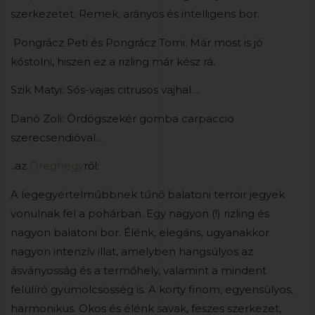
szerkezetet. Remek, arányos és intelligens bor.
Pongrácz Peti és Pongrácz Tomi: Már most is jó
kóstolni, hiszen ez a rizling már kész rá.
Szik Matyi: Sós-vajas citrusos vajhal…
Danó Zoli: Ördögszekér gomba carpaccio
szerecsendióval…
..az
Öreghegy
ről:
A legegyértelműbbnek tűnő balatoni terroir jegyek
vonulnak fel a pohárban. Egy nagyon (!) rizling és
nagyon balatoni bor. Élénk, elegáns, ugyanakkor
nagyon intenzív illat, amelyben hangsúlyos az
ásványosság és a termőhely, valamint a mindent
felülíró gyümölcsösség is. A korty finom, egyensúlyos,
harmonikus. Okos és élénk savak, feszes szerkezet,