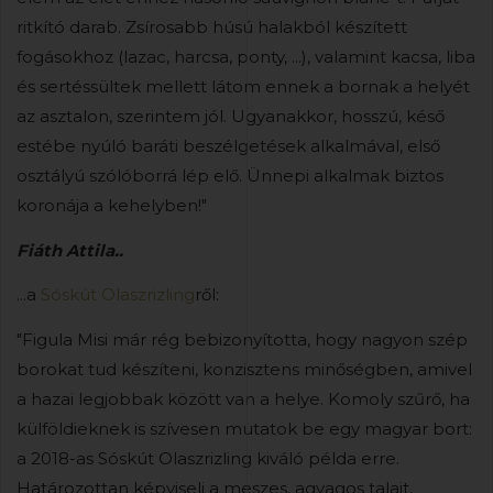
ritkító darab. Zsírosabb húsú halakból készített
fogásokhoz (lazac, harcsa, ponty, ...), valamint kacsa, liba
és sertéssültek mellett látom ennek a bornak a helyét
az asztalon, szerintem jól. Ugyanakkor, hosszú, késő
estébe nyúló baráti beszélgetések alkalmával, első
osztályú szólóborrá lép elő. Ünnepi alkalmak biztos
koronája a kehelyben!"
Fiáth Attila..
...a
Sóskút Olaszrizling
ről:
"Figula Misi már rég bebizonyította, hogy nagyon szép
borokat tud készíteni, konzisztens minőségben, amivel
a hazai legjobbak között van a helye. Komoly szűrő, ha
külföldieknek is szívesen mutatok be egy magyar bort:
a 2018-as Sóskút Olaszrizling kiváló példa erre.
Határozottan képviseli a meszes, agyagos talajt,