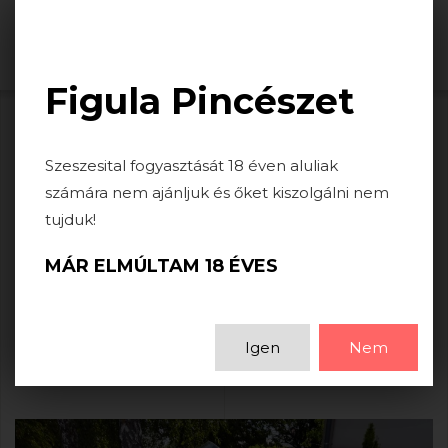
Togg
navi
Figula Pincészet
HÍREK
Szeszesital fogyasztását 18 éven aluliak
számára nem ajánljuk és őket kiszolgálni nem
tujduk!
BORAINK SOMMELIER SZEMMEL
MÁR ELMÚLTAM 18 ÉVES
2021-05-26
Mit gondolnak a sommelier barátaink egy-egy borról...
Igen
Nem