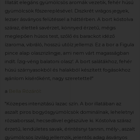
Illatát elegáns gyümölcsös aromák vezetik, fehér húsú
gyümölcsök főszereplésével. Diszkrét virágos jegyek,
lezser ásványos felütéssel a háttérben. A bort kóstolva
száraz, életteli savérzet, könnyed érzetű, mégis
meglepően húsos test, szőlő és barackot idéző
ízaroma, vibráló, hosszú utóíz jellemzi. Ez a bor a Figula
pince alap olaszrizlingje, ami nem várt magasságban
indít. Ízig-vérig balatoni olasz'. A bort salátákhoz, fehér
húsú szárnyasokból és halakból készített fogásokhoz
ajánlom kísérőként, nagy szeretettel!"
a
Bella Rózáról
:
"Közepes intenzitású lazac szín. A bor illatában az
aszalt piros bogyósgyümölcsök dominálnak, leheletnyi
rózsaborssal, hecsedlivel egészülve ki. Kóstolva száraz
érzetű, lendületes savak, érintésnyi tannin, mély-, aszalt
gyümölcsös ízvilág jellemzik, jelentős adag ásványos