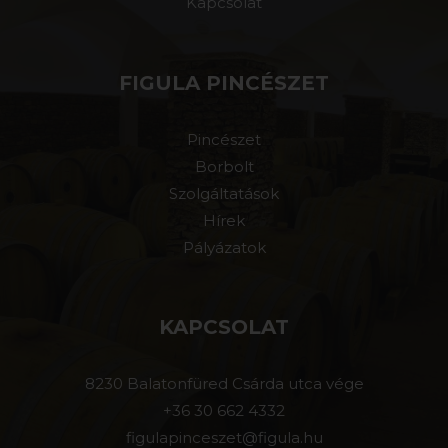
Kapcsolat
FIGULA PINCÉSZET
Pincészet
Borbolt
Szolgáltatások
Hírek
Pályázatok
KAPCSOLAT
8230 Balatonfüred Csárda utca vége
+36 30 662 4332
figulapinceszet@figula.hu