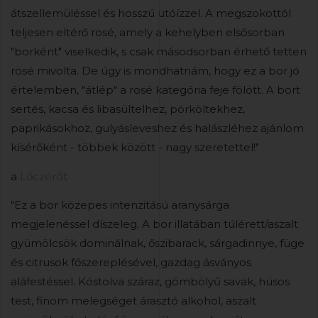
átszellemüléssel és hosszú utóízzel. A megszokottól
teljesen eltérő rosé, amely a kehelyben elsősorban
"borként" viselkedik, s csak másodsorban érhető tetten
rosé mivolta. De úgy is mondhatnám, hogy ez a bor jó
értelemben, "átlép" a rosé kategória feje fölött. A bort
sertés, kacsa és libasültelhez, pörköltekhez,
paprikásokhoz, gulyásleveshez és halászléhez ajánlom
kísérőként - többek között - nagy szeretettel!"
a
Lőczéről
:
"Ez a bor közepes intenzitású aranysárga
megjelenéssel díszeleg. A bor illatában túlérett/aszalt
gyümölcsök dominálnak, őszibarack, sárgadinnye, füge
és citrusok főszereplésével, gazdag ásványos
aláfestéssel. Kóstolva száraz, gömbölyű savak, húsos
test, finom melegséget árasztó alkohol, aszalt