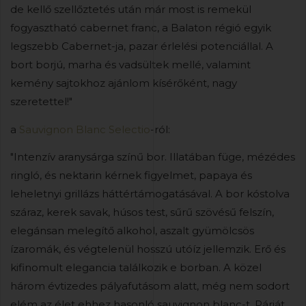
de kellő szellőztetés után már most is remekül
fogyasztható cabernet franc, a Balaton régió egyik
legszebb Cabernet-ja, pazar érlelési potenciállal. A
bort borjú, marha és vadsültek mellé, valamint
kemény sajtokhoz ajánlom kísérőként, nagy
szeretettel!"
a
Sauvignon Blanc Selectio
-ról:
"Intenzív aranysárga színű bor. Illatában füge, mézédes
ringló, és nektarin kérnek figyelmet, papaya és
leheletnyi grillázs háttértámogatásával. A bor kóstolva
száraz, kerek savak, húsos test, sűrű szövésű felszín,
elegánsan melegítő alkohol, aszalt gyümölcsös
ízaromák, és végtelenül hosszú utóíz jellemzik. Erő és
kifinomult elegancia találkozik e borban. A közel
három évtizedes pályafutásom alatt, még nem sodort
elém az élet ehhez hasonló sauvignon blanc-t. Párját