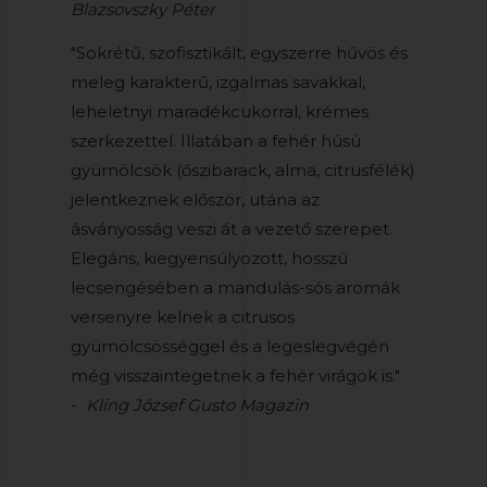
Blazsovszky Péter
"Sokrétű, szofisztikált, egyszerre hűvös és
meleg karakterű, izgalmas savakkal,
leheletnyi maradékcukorral, krémes
szerkezettel. Illatában a fehér húsú
gyümölcsök (őszibarack, alma, citrusfélék)
jelentkeznek először, utána az
ásványosság veszi át a vezető szerepet.
Elegáns, kiegyensúlyozott, hosszú
lecsengésében a mandulás-sós aromák
versenyre kelnek a citrusos
gyümölcsösséggel és a legeslegvégén
még visszaintegetnek a fehér virágok is."
-
Kling József Gusto Magazin