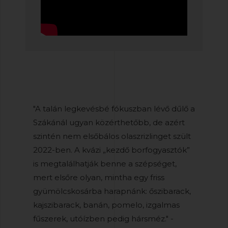
"A talán legkevésbé fókuszban lévő dűlő a
Szákánál ugyan közérthetőbb, de azért
szintén nem elsőbálos olaszrizlinget szült
2022-ben. A kvázi „kezdő borfogyasztók”
is megtalálhatják benne a szépséget,
mert elsőre olyan, mintha egy friss
gyümölcskosárba harapnánk: őszibarack,
kajszibarack, banán, pomelo, izgalmas
fűszerek, utóízben pedig hársméz." -