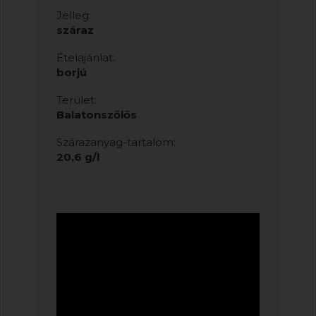
Jelleg:
száraz
Ételajánlat:
borjú
Terület:
Balatonszőlős
Szárazanyag-tartalom:
20,6 g/l