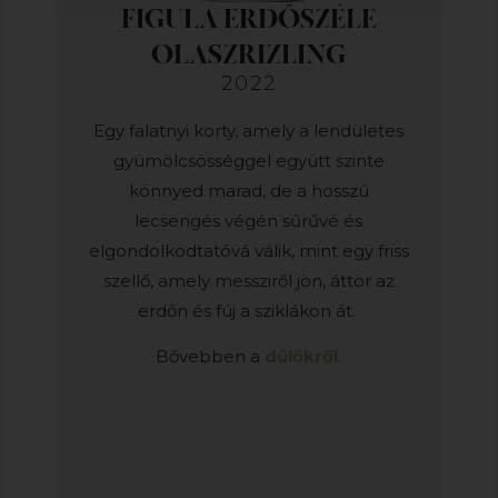
FIGULA ERDŐSZÉLE
OLASZRIZLING
2022
Egy falatnyi korty, amely a lendületes
gyümölcsösséggel együtt szinte
könnyed marad, de a hosszú
lecsengés végén sűrűvé és
elgondolkodtatóvá válik, mint egy friss
szellő, amely messziről jön, áttör az
erdőn és fúj a sziklákon át.
Bővebben a
dűlőkről
.