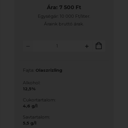
Ára: 7 500 Ft
Egységár: 10 000 Ft/liter.
Áraink bruttó árak.
Fajta:
Olaszrizling
Alkohol:
12,5%
Cukortartalom:
4,6 g/l
Savtartalom:
5,5 g/l