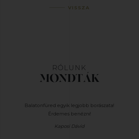
VISSZA
RÓLUNK
MONDTÁK
iai méltón
Balatonfüred egyik legjobb borászata!
Nem is
Érdemes benézni!
tökélete
Kaposi Dávid