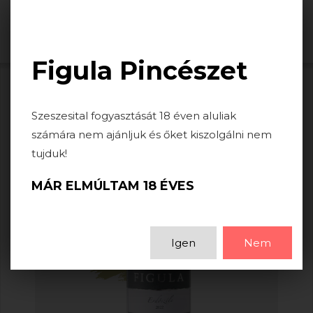
Togg
navi
Figula Pincészet
Szeszesital fogyasztását 18 éven aluliak
számára nem ajánljuk és őket kiszolgálni nem
tujduk!
MÁR ELMÚLTAM 18 ÉVES
Igen
Nem