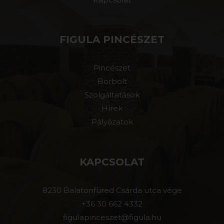
FIGULA PINCÉSZET
Pincészet
Borbolt
Szolgáltatások
Hírek
Pályázatok
KAPCSOLAT
8230 Balatonfüred Csárda utca vége
+36 30 662 4332
figulapinceszet@figula.hu