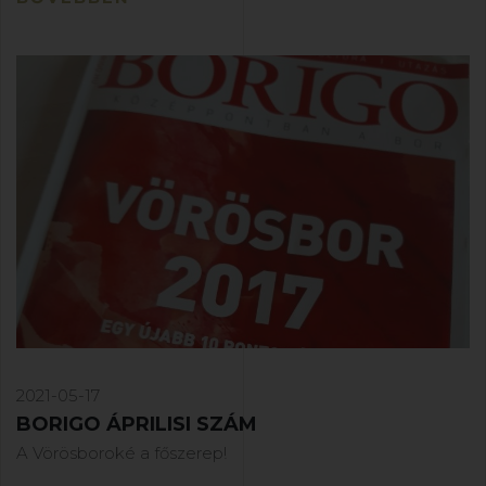
2021-05-17
BORIGO ÁPRILISI SZÁM
A Vörösboroké a főszerep!