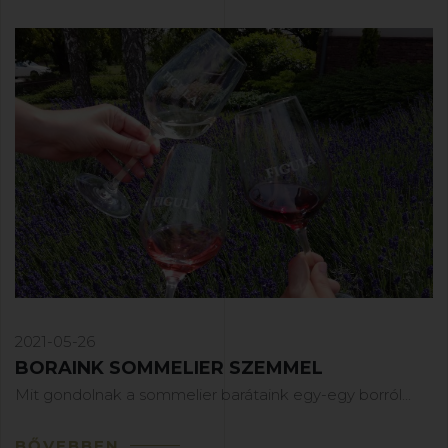
2021-05-26
BORAINK SOMMELIER SZEMMEL
Mit gondolnak a sommelier barátaink egy-egy borról...
BŐVEBBEN