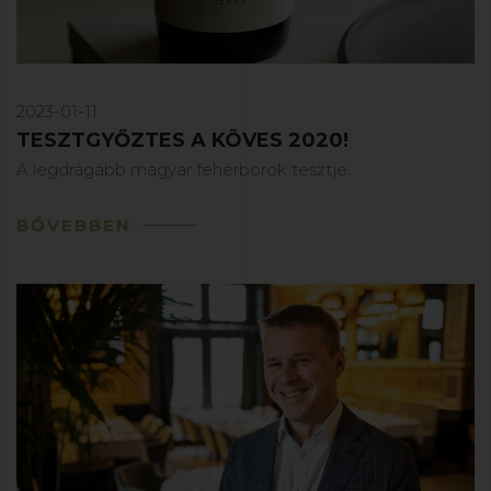
2023-01-11
TESZTGYŐZTES A KÖVES 2020!
A legdrágább magyar fehérborok tesztje.
BŐVEBBEN