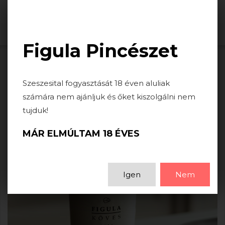
Togg
navi
Figula Pincészet
HÍREK
Szeszesital fogyasztását 18 éven aluliak
számára nem ajánljuk és őket kiszolgálni nem
tujduk!
MÁR ELMÚLTAM 18 ÉVES
Igen
Nem