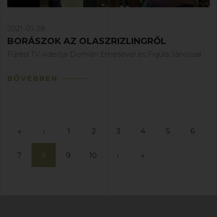
2021-01-28
BORÁSZOK AZ OLASZRIZLINGRŐL
Füred TV videója Domián Emesével és Figula Jánossal.
BŐVEBBEN
«
‹
1
2
3
4
5
6
7
8
9
10
›
»