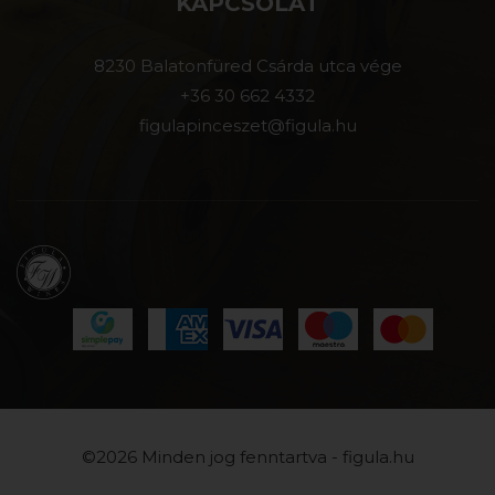
KAPCSOLAT
8230 Balatonfüred Csárda utca vége
+36 30 662 4332
figulapinceszet@figula.hu
©2026 Minden jog fenntartva - figula.hu