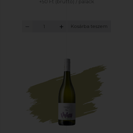
+50 Ft (bruttó) / palack
Kosárba teszem